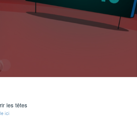
r les têtes
le ici