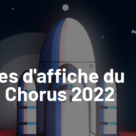
R
es d'affiche du
l Chorus 2022