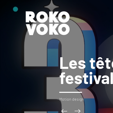
Les têt
festiva
Motion design